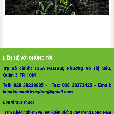
LIÊN HỆ VỚI CHÚNG TÔI
Trụ sở chính
: 135A Pasteur, Phường Võ Thị Sáu,
Quận 3, TP.HCM
Tell: 028 38229085 - Fax: 028 38272425 - Email:
khaokiemnghiemgiong@gmail.com
Đơn vị trực thuộc
:
Trạm Khảo nghiệm và Hậu kiểm Giống Cây trồng Đông Nam