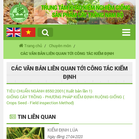
Trang chủ
Chuyên môn
CÁC VĂN BẢN LIÊN QUAN TỚI CÔNG TÁC KIỂM ĐỊNH
CÁC VĂN BẢN LIÊN QUAN TỚI CÔNG TÁC KIỂM
ĐỊNH
TIÊU CHUẨN NGÀNH 8550:2001( Xuất bản lần 1)
GIỐNG CÂY TRỒNG - PHƯƠNG PHÁP KIỂM ĐỊNH RUỘNG GIỐNG (
Crops Seed - Field inspection Method)
TIN LIÊN QUAN
KIỂM ĐỊNH LÚA
Ngày đăng| 27-04-2020