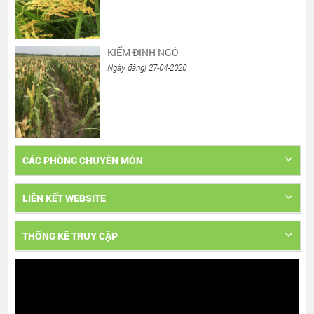
KIỂM ĐỊNH NGÔ
Ngày đăng| 27-04-2020
CÁC PHÒNG CHUYÊN MÔN
LIÊN KẾT WEBSITE
THỐNG KÊ TRUY CẬP