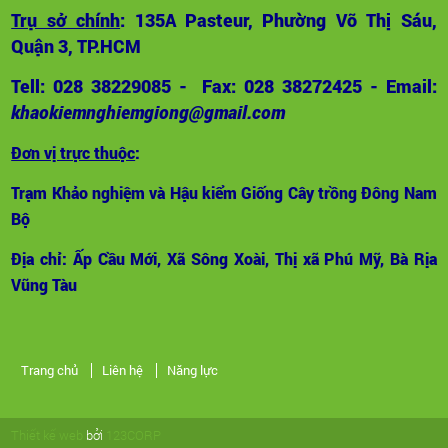
Trụ sở chính
: 135A Pasteur, Phường Võ Thị Sáu,
Quận 3, TP.HCM
Tell: 028 38229085 - Fax: 028 38272425 - Email:
khaokiemnghiemgiong@gmail.com
Đơn vị trực thuộc
:
Trạm Khảo nghiệm và Hậu kiểm Giống Cây trồng Đông Nam
Bộ
Địa chỉ: Ấp Cầu Mới, Xã Sông Xoài, Thị xã Phú Mỹ, Bà Rịa
Vũng Tàu
Trang chủ
Liên hệ
Năng lực
Thiết kế web
bởi
123CORP