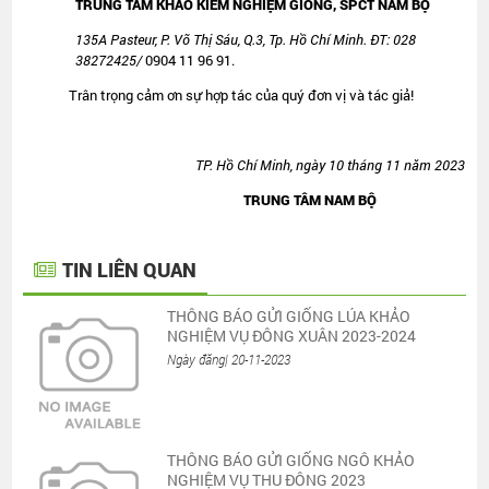
TRUNG TÂM KHẢO KIỂM NGHIỆM GIỐNG, SPCT NAM BỘ
135A Pasteur,
P. Võ Thị Sáu,
Q.3, Tp. Hồ Chí Minh. ĐT:
028
38272425/
0904 11 96 91.
Trân trọng cảm ơn sự hợp tác của quý đơn vị và tác giả!
TP. Hồ Chí Minh, ngày 10 tháng 11 năm 2023
TRUNG TÂM NAM BỘ
TIN LIÊN QUAN
THÔNG BÁO GỬI GIỐNG LÚA KHẢO
NGHIỆM VỤ ĐÔNG XUÂN 2023-2024
Ngày đăng| 20-11-2023
THÔNG BÁO GỬI GIỐNG NGÔ KHẢO
NGHIỆM VỤ THU ĐÔNG 2023