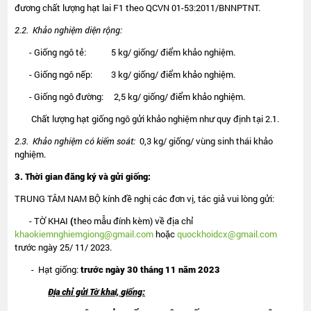
đương chất lượng hạt lai F1 theo QCVN 01-53:2011/BNNPTNT.
2.2. Khảo nghiệm diện rộng:
- Giống ngô tẻ: 5 kg/ giống/ điểm khảo nghiệm.
- Giống ngô nếp: 3 kg/ giống/ điểm khảo nghiệm.
- Giống ngô đường: 2,5 kg/ giống/ điểm khảo nghiệm.
Chất lượng hạt giống ngô gửi khảo nghiệm như quy định tại 2.1.
2.3. Khảo nghiệm có kiểm soát:
0,3 kg/ giống/ vùng sinh thái khảo
nghiệm.
3. Thời gian đăng ký và gửi giống:
TRUNG TÂM NAM BỘ kính đề nghị các đơn vị, tác giả vui lòng gửi:
- TỜ KHAI
(
theo mẫu đính kèm) về địa chỉ
khaokiemnghiemgiong@gmail.com
hoặc
quockhoidcx@gmail.com
trước ngày 25/ 11/ 2023.
- Hạt giống:
trước ngày
30
tháng
11
năm 20
23
Đ
ịa chỉ gửi
Tờ khai,
giống: