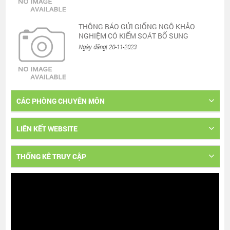
THÔNG BÁO GỬI GIỐNG NGÔ KHẢO
NGHIỆM CÓ KIỂM SOÁT BỔ SUNG
Ngày đăng| 20-11-2023
CÁC PHÒNG CHUYÊN MÔN
LIÊN KẾT WEBSITE
THỐNG KÊ TRUY CẬP