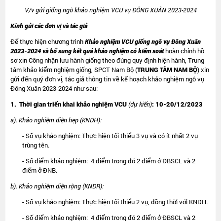
V/v gửi giống ngô khảo nghiệm VCU vụ ĐÔNG XUÂN 2023-2024
Kính gửi các
đơn vị và tác giả
Để thực hiện chương trình
K
hảo nghiệm VCU
giống
ngô
vụ
Đông Xuân
2023-2024 và bổ sung kết quả khảo nghiệm có kiểm soát
hoàn chỉnh hồ
sơ xin Công nhận lưu hành giống theo đúng quy định hiện hành, Trung
tâm khảo kiểm nghiệm giống, SPCT Nam Bộ (
TRUNG TÂM NAM BỘ
) xin
gửi đến quý đơn vị, tác giả thông tin về kế hoạch khảo nghiệm ngô vụ
Đông Xuân 2023-2024 như sau:
1. Thời gian triển khai khảo nghiệm VCU
(dự kiến)
: 10-20/12/2023
a). Khảo nghiệm diện hẹp (KNDH):
- Số vụ khảo nghiệm: Thực hiện tối thiểu 3 vụ và có ít nhất 2 vụ
trùng tên.
- Số điểm khảo nghiệm: 4 điểm trong đó 2 điểm ở ĐBSCL và 2
điểm ở ĐNB.
b). Khảo nghiệm diện rộng (KNDR):
- Số vụ khảo nghiệm: Thực hiện tối thiểu 2 vụ, đồng thời với KNDH.
- Số điểm khảo nghiệm: 4 điểm trong đó 2 điểm ở ĐBSCL và 2